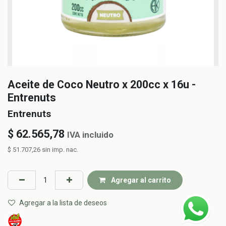
Aceite de Coco Neutro x 200cc x 16u -
Entrenuts
Entrenuts
$
62.565,78
IVA incluido
$
51.707,26
sin imp. nac.
Agregar al carrito
Agregar a la lista de deseos