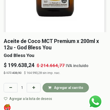
Aceite de Coco MCT Premium x 200ml x
12u - God Bless You
God Bless You
$
199.638,24
$
214.664,77
IVA incluido
$
177.408,90
$
164.990,28
sin imp. nac.
Agregar al carrito
Agregar a la lista de deseos