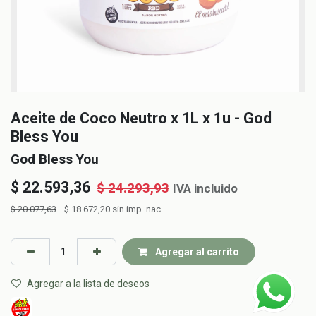
Aceite de Coco Neutro x 1L x 1u - God
Bless You
God Bless You
$
22.593,36
$
24.293,93
IVA incluido
$
20.077,63
$
18.672,20
sin imp. nac.
Agregar al carrito
Agregar a la lista de deseos