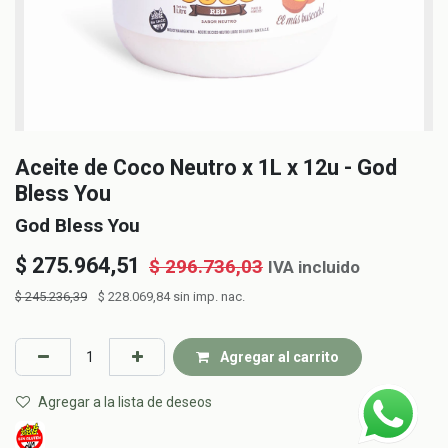
Aceite de Coco Neutro x 1L x 12u - God
Bless You
God Bless You
$
275.964,51
$
296.736,03
IVA incluido
$
245.236,39
$
228.069,84
sin imp. nac.
Agregar al carrito
Agregar a la lista de deseos