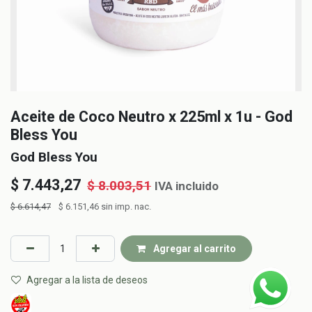
Aceite de Coco Neutro x 225ml x 1u - God
Bless You
God Bless You
$
7.443,27
$
8.003,51
IVA incluido
$
6.614,47
$
6.151,46
sin imp. nac.
Agregar al carrito
Agregar a la lista de deseos