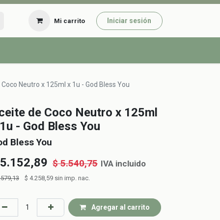
Iniciar sesión
Mi carrito
 Coco Neutro x 125ml x 1u - God Bless You
ceite de Coco Neutro x 125ml
 1u - God Bless You
od Bless You
5.152,89
$
5.540,75
IVA incluido
.579,13
$
4.258,59
sin imp. nac.
Agregar al carrito