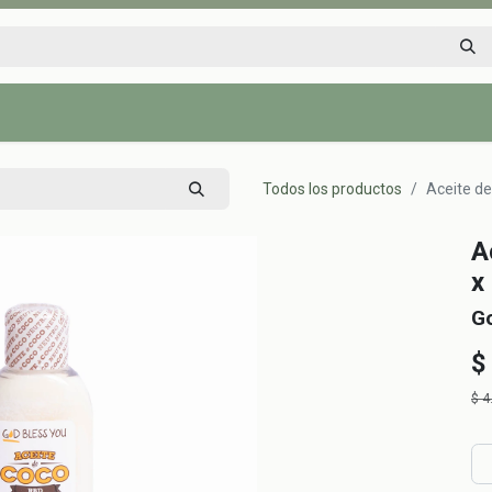
Inicio
Tienda
Tips saludables
Nosotros
Contáctenos
Todos los productos
Aceite de
A
x
G
$
$
4