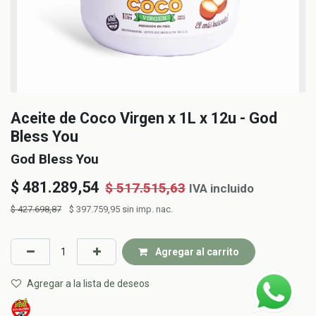
Aceite de Coco Virgen x 1L x 12u - God
Bless You
God Bless You
$
481.289,54
$
517.515,63
IVA incluido
$
427.698,87
$
397.759,95
sin imp. nac.
Agregar al carrito
Agregar a la lista de deseos