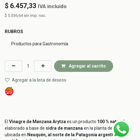
$
6.457,33
IVA incluido
$
5.336,64
sin imp. nac.
RUBROS
Productos para Gastronomía
Agregar al carrito
Agregar a la lista de deseos
El
Vinagre de Manzana Arytza
es un producto
100 % natural
,
elaborado a base de
sidra de manzana
en la planta de la marca
ubicada en
Neuquén, al norte de la Patagonia argentina
. De