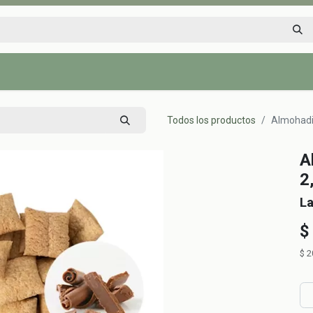
Inicio
Tienda
Tips saludables
Nosotros
Contáctenos
Todos los productos
Almohadit
A
2
La
$
$
2