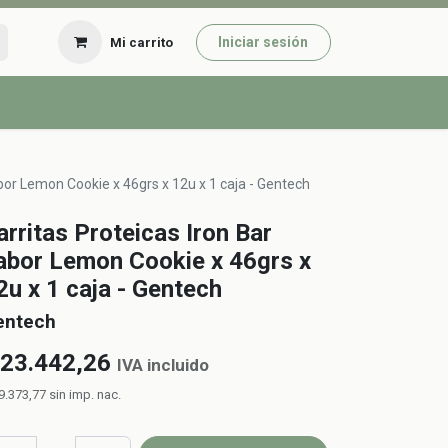
Iniciar sesión
Mi carrito
abor Lemon Cookie x 46grs x 12u x 1 caja - Gentech
arritas Proteicas Iron Bar
abor Lemon Cookie x 46grs x
2u x 1 caja - Gentech
entech
23.442,26
IVA incluido
9.373,77
sin imp. nac.