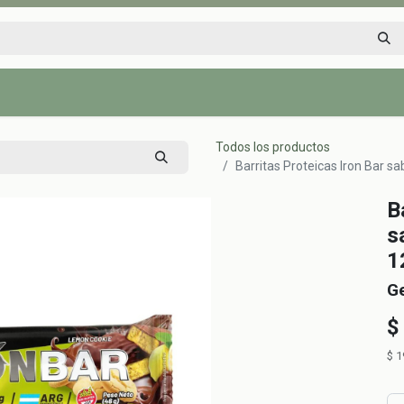
Inicio
Tienda
Tips saludables
Nosotros
Contáctenos
Todos los productos
Barritas Proteicas Iron Bar s
B
s
1
G
$
$
1