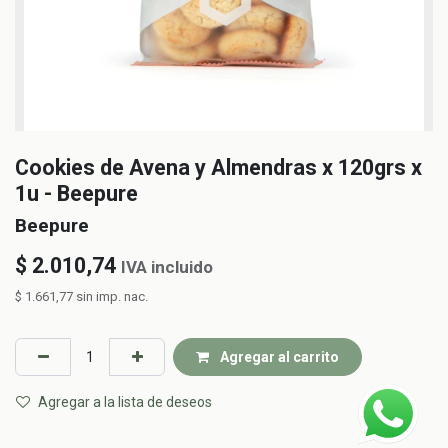
Cookies de Avena y Almendras x 120grs x
1u - Beepure
Beepure
$
2.010,74
IVA incluido
$
1.661,77
sin imp. nac.
Agregar al carrito
Agregar a la lista de deseos