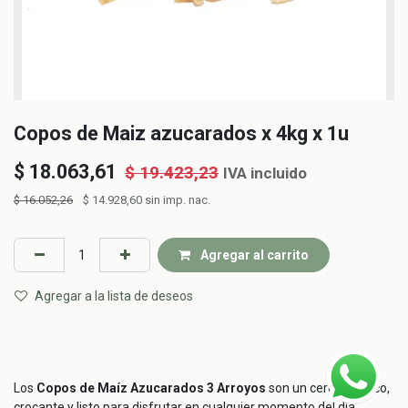
Copos de Maiz azucarados x 4kg x 1u
$
18.063,61
$
19.423,23
IVA incluido
$
16.052,26
$
14.928,60
sin imp. nac.
Agregar al carrito
Agregar a la lista de deseos
Los
Copos de Maíz Azucarados 3 Arroyos
son un cereal clásico,
crocante y listo para disfrutar en cualquier momento del día.