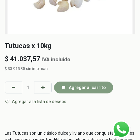
Tutucas x 10kg
$
41.037,57
IVA incluido
$
33.915,35
sin imp. nac.
Agregar al carrito
Agregar a la lista de deseos
Las Tutucas son un clásico dulce y liviano que conquista a grandes
y chicos con su inconfundible sabor. Elaboradas a partir de granos