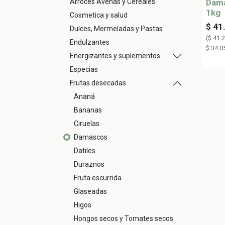
Arroces Avenas y Cereales
Dama
1kg
Cosmetica y salud
$
41
Dulces, Mermeladas y Pastas
(
$
41.
Endulzantes
$
34.0
Energizantes y suplementos
Especias
Frutas desecadas
Ananá
Bananas
Ciruelas
Damascos
Datiles
Duraznos
Fruta escurrida
Glaseadas
Higos
Hongos secos y Tomates secos