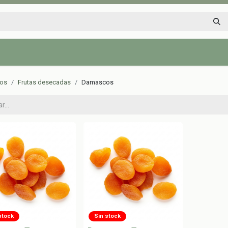
Inicio
Tienda
Tips saludables
Nosotros
Contáctenos
tos
Frutas desecadas
Damascos
stock
Sin stock