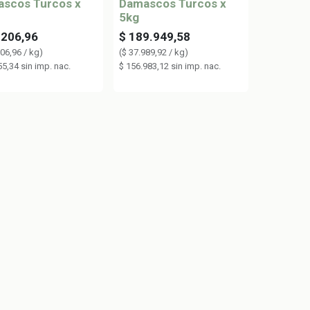
scos Turcos x
Damascos Turcos x
5kg
.206,96
$
189.949,58
206,96
/
kg
)
(
$
37.989,92
/
kg
)
55,34
sin imp. nac.
$
156.983,12
sin imp. nac.