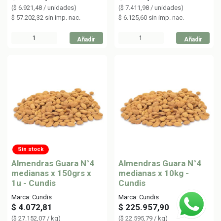
(
$
6.921,48
/
unidades
)
(
$
7.411,98
/
unidades
)
$
57.202,32
sin imp. nac.
$
6.125,60
sin imp. nac.
Añadir
Añadir
Sin stock
Almendras Guara N°4
Almendras Guara N°4
medianas x 150grs x
medianas x 10kg -
1u - Cundis
Cundis
Marca: Cundis
Marca: Cundis
$
4.072,81
$
225.957,90
(
$
27.152,07
/
kg
)
(
$
22.595,79
/
kg
)