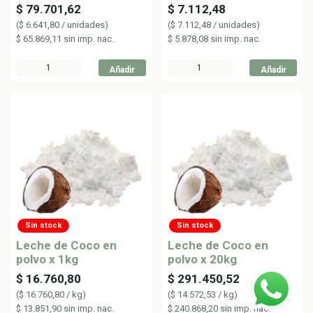
$
79.701,62
$
7.112,48
(
$
6.641,80
/
unidades
)
(
$
7.112,48
/
unidades
)
$
65.869,11
sin imp. nac.
$
5.878,08
sin imp. nac.
Añadir
Añadir
Sin stock
Sin stock
Leche de Coco en
Leche de Coco en
polvo x 1kg
polvo x 20kg
$
16.760,80
$
291.450,52
(
$
16.760,80
/
kg
)
(
$
14.572,53
/
kg
)
$
13.851,90
sin imp. nac.
$
240.868,20
sin imp. nac.