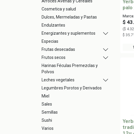
Arroces Avenas y Cereales
Yerb
palo
Cosmetica y salud
Marca:
Dulces, Mermeladas y Pastas
$
43
Endulzantes
(
$
4.32
Energizantes y suplementos
$
35.7
Especias
Frutas desecadas
Frutos secos
Harinas Féculas Premezclas y
Polvos
Leches vegetales
Legumbres Porotos y Derivados
Miel
Sales
Semillas
Sushi
Yerb
trad
Varios
12u 