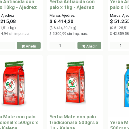
a Antiacida con
Yerba Antiacida con
Yerba An
 x 10kg - Ajedrez
palo x 1kg - Ajedrez
palo x 1
 Ajedrez
Marca: Ajedrez
Marca: Aje
.215,08
$
6.414,20
$
51.25
1,51
/
kg
)
(
$
6.414,20
/
kg
)
(
$
5.125,51
14,94
sin imp. nac.
$
5.300,99
sin imp. nac.
$
42.359,58
Añadir
Añadir
a Mate con palo
Yerba Mate con palo
icional x 500grs x
tradicional x 500grs x
Yerba Ma
- Kalena
1u - Kalena
500grs x