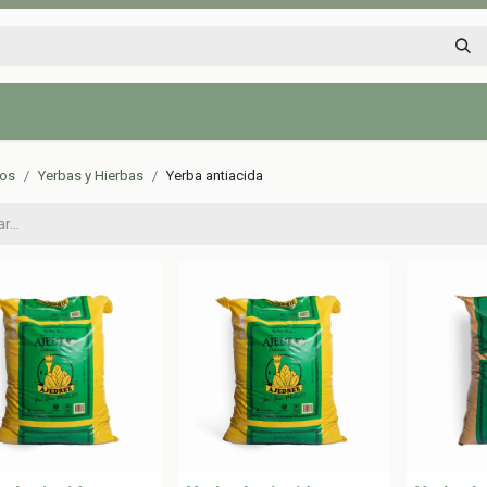
Inicio
Tienda
Tips saludables
Nosotros
Contáctenos
tos
Yerbas y Hierbas
Yerba antiacida