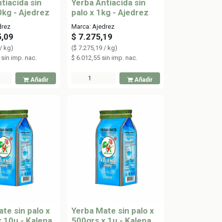
tiacida sin
Yerba Antiacida sin
0kg - Ajedrez
palo x 1kg - Ajedrez
drez
Marca: Ajedrez
5,09
$
7.275,19
/
kg
)
(
$
7.275,19
/
kg
)
sin imp. nac.
$
6.012,55
sin imp. nac.
Añadir
Añadir
te sin palo x
Yerba Mate sin palo x
 10u - Kalena
500grs x 1u - Kalena