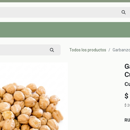
Inicio
Tienda
Tips saludables
Nosotros
Contáctenos
Todos los productos
Garbanzo
G
C
C
$
$
2
R