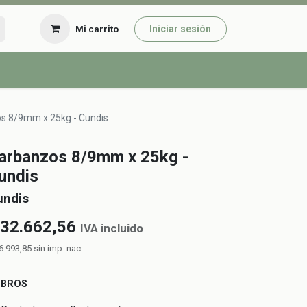
Iniciar sesión
Mi carrito
s 8/9mm x 25kg - Cundis
arbanzos 8/9mm x 25kg -
undis
undis
32.662,56
IVA incluido
6.993,85
sin imp. nac.
UBROS