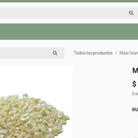
Inicio
Tienda
Tips saludables
Nosotros
Contáctenos
Todos los productos
Maiz blan
M
$
$
6
R