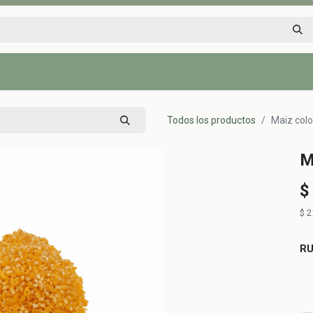
Inicio
Tienda
Tips saludables
Nosotros
Contáctenos
Todos los productos
Maiz colo
M
$
$
2
R