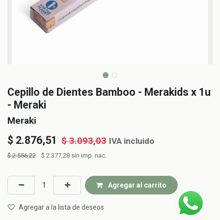
Cepillo de Dientes Bamboo - Merakids x 1u
- Meraki
Meraki
$
2.876,51
$
3.093,03
IVA incluido
$
2.556,22
$
2.377,28
sin imp. nac.
Agregar al carrito
Agregar a la lista de deseos