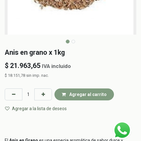
Anis en grano x 1kg
$
21.963,65
IVA incluido
$
18.151,78
sin imp. nac.
Agregar al carrito
Agregar a la lista de deseos
El
Anís en Grano
es una especia aromática de sabor dulce y