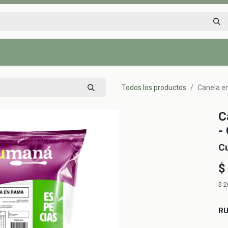
Inicio
Tienda
Tips saludables
Nosotros
Contáctenos
Todos los productos
Canela e
C
-
C
$
$
2
R