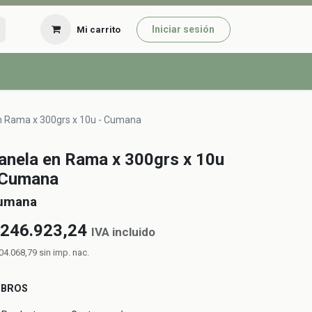
Iniciar sesión
Mi carrito
n Rama x 300grs x 10u - Cumana
anela en Rama x 300grs x 10u
 Cumana
umana
246.923,24
IVA incluido
04.068,79
sin imp. nac.
UBROS