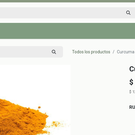
Inicio
Tienda
Tips saludables
Nosotros
Contáctenos
Todos los productos
Curcuma 
C
$
$
1
R