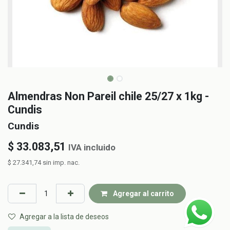
Almendras Non Pareil chile 25/27 x 1kg -
Cundis
Cundis
$
33.083,51
IVA incluido
$
27.341,74
sin imp. nac.
Agregar al carrito
Agregar a la lista de deseos