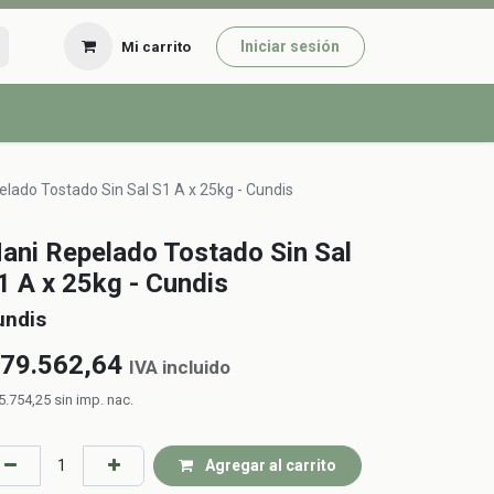
Iniciar sesión
Mi carrito
lado Tostado Sin Sal S1 A x 25kg - Cundis
ani Repelado Tostado Sin Sal
1 A x 25kg - Cundis
undis
79.562,64
IVA incluido
5.754,25
sin imp. nac.
Agregar al carrito