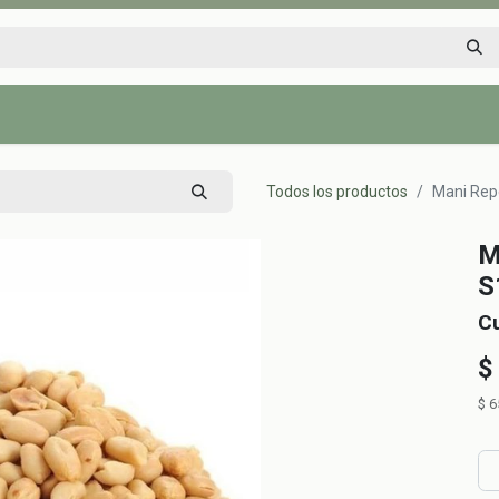
Inicio
Tienda
Tips saludables
Nosotros
Contáctenos
Todos los productos
Mani Repe
M
S
C
$
$
6