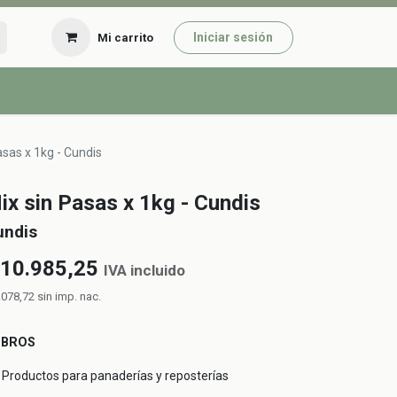
Iniciar sesión
Mi carrito
asas x 1kg - Cundis
ix sin Pasas x 1kg - Cundis
undis
10.985,25
IVA incluido
.078,72
sin imp. nac.
UBROS
Productos para panaderías y reposterías