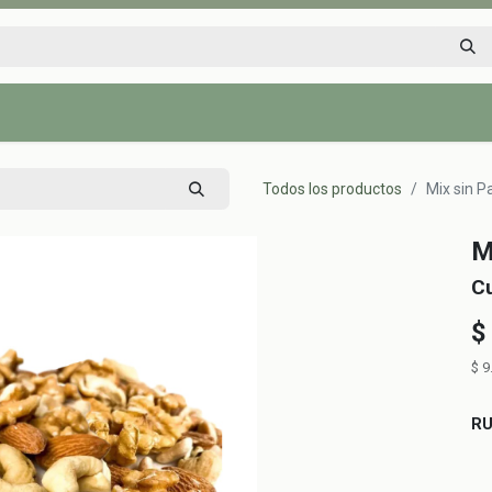
Inicio
Tienda
Tips saludables
Nosotros
Contáctenos
Todos los productos
Mix sin P
M
C
$
$
9
R