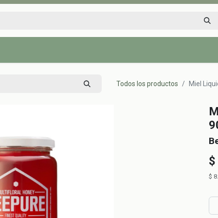
Inicio
Tienda
Tips saludables
Nosotros
Contáctenos
Todos los productos
Miel Liqu
M
9
B
$
$
8