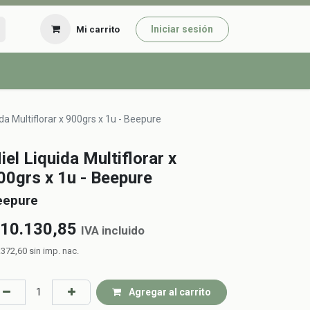
Iniciar sesión
Mi carrito
ida Multiflorar x 900grs x 1u - Beepure
iel Liquida Multiflorar x
00grs x 1u - Beepure
eepure
10.130,85
IVA incluido
.372,60
sin imp. nac.
Agregar al carrito