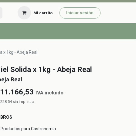
Iniciar sesión
Mi carrito
da x 1kg - Abeja Real
iel Solida x 1kg - Abeja Real
eja Real
11.166,53
IVA incluido
.228,54
sin imp. nac.
UBROS
Productos para Gastronomía