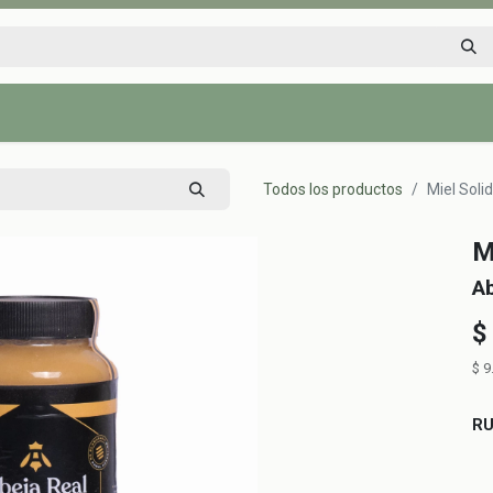
Inicio
Tienda
Tips saludables
Nosotros
Contáctenos
Todos los productos
Miel Soli
M
Ab
$
$
9
R