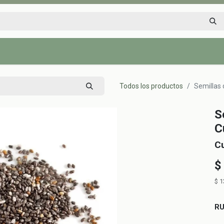
Inicio
Tienda
Tips saludables
Nosotros
Contáctenos
Todos los productos
Semillas 
S
C
C
$
$
1
R