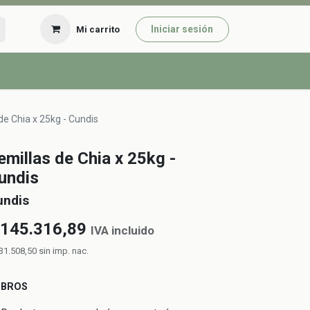
Iniciar sesión
Mi carrito
de Chia x 25kg - Cundis
emillas de Chia x 25kg -
undis
undis
145.316,89
IVA incluido
31.508,50
sin imp. nac.
UBROS