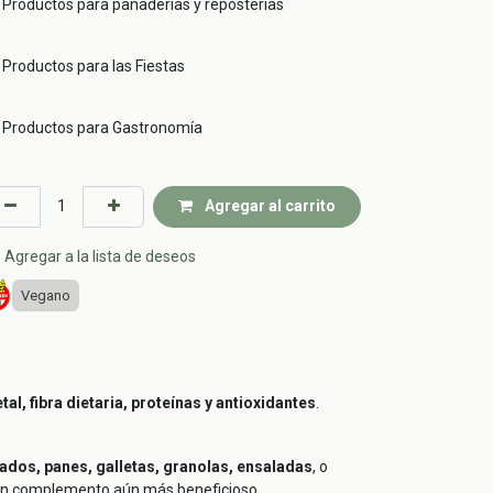
Productos para panaderías y reposterías
Productos para las Fiestas
Productos para Gastronomía
Agregar al carrito
Agregar a la lista de deseos
Vegano
al, fibra dietaria, proteínas y antioxidantes
.
uados, panes, galletas, granolas, ensaladas
, o
n un complemento aún más beneficioso.