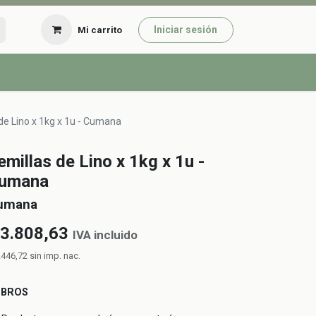
Iniciar sesión
Mi carrito
de Lino x 1kg x 1u - Cumana
emillas de Lino x 1kg x 1u -
umana
umana
3.808,63
IVA incluido
.446,72
sin imp. nac.
UBROS