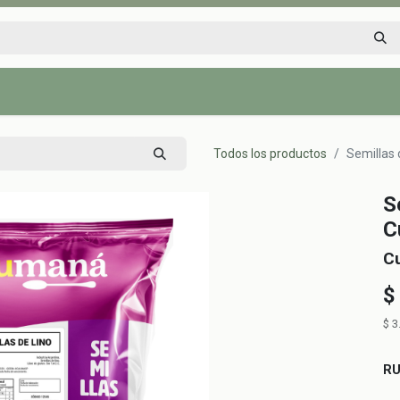
Inicio
Tienda
Tips saludables
Nosotros
Contáctenos
Todos los productos
Semillas 
S
C
C
$
$
3
R