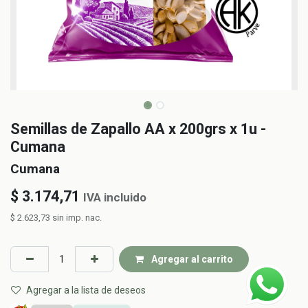
Semillas de Zapallo AA x 200grs x 1u -
Cumana
Cumana
$
3.174,71
IVA incluido
$
2.623,73
sin imp. nac.
Agregar al carrito
Agregar a la lista de deseos