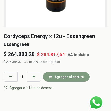
Cordyceps Energy x 12u - Essengreen
Essengreen
$
264.880,28
$
284.817,51
IVA incluido
$
235.386,37
$
218.909,32
sin imp. nac.
Agregar al carrito
Agregar a la lista de deseos