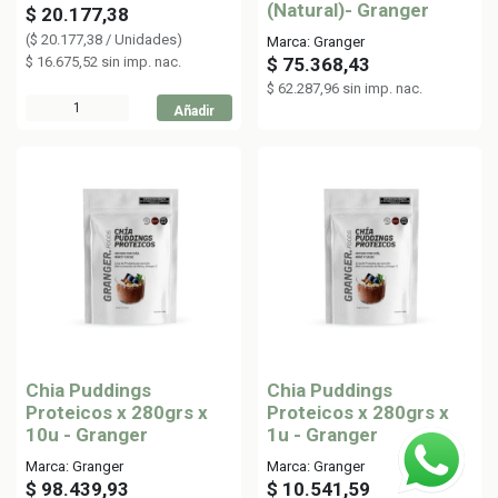
(Natural)- Granger
$
20.177,38
(
$
20.177,38
/
Unidades
)
Marca: Granger
$
16.675,52
sin imp. nac.
$
75.368,43
$
62.287,96
sin imp. nac.
Añadir
Chia Puddings
Chia Puddings
Proteicos x 280grs x
Proteicos x 280grs x
10u - Granger
1u - Granger
Marca: Granger
Marca: Granger
$
98.439,93
$
10.541,59