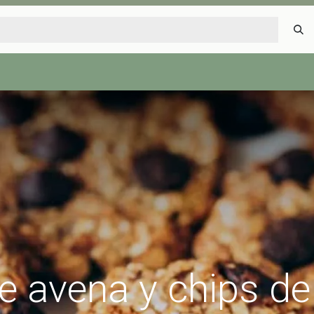
Inicio
Tienda
Tips saludables
Nosotros
Contáctenos
de avena y chips de