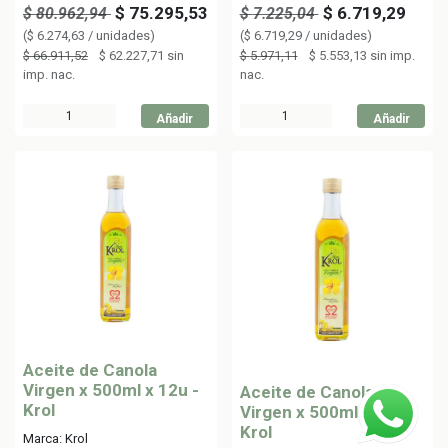
$
75.295,53
$
6.719,29
$
80.962,94
$
7.225,04
(
$
6.274,63
/
unidades
)
(
$
6.719,29
/
unidades
)
$
66.911,52
$
62.227,71
sin
$
5.971,11
$
5.553,13
sin imp.
imp. nac.
nac.
Añadir
Añadir
Aceite de Canola
Virgen x 500ml x 12u -
Aceite de Canola
Krol
Virgen x 500ml x 1u -
Krol
Marca: Krol